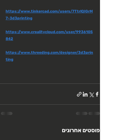
https://www.tinkercad.com/users/7TtrlQIGrM
7-3d3printing
https://www.crealitycloud.com/user/9936105
842
https://www.threeding.com/designer/3d3prin
ting
פוסטים אחרונים