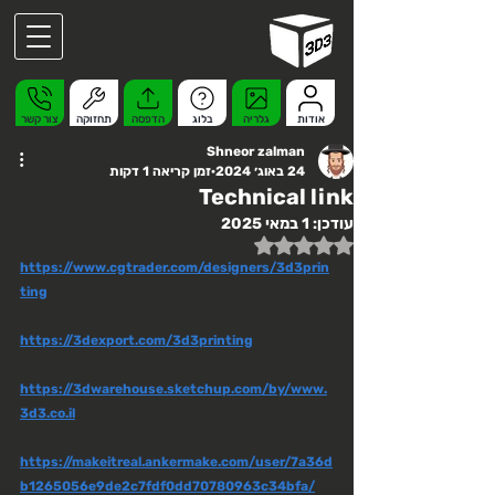
אודות
גלריה
בלוג
הדפסה
תחזוקה
צור קשר
Shneor zalman
24 באוג׳ 2024
זמן קריאה 1 דקות
Technical link
עודכן:
1 במאי 2025
דירוג של NaN מתוך 5 כוכבים
https://www.cgtrader.com/designers/3d3prin
ting
https://3dexport.com/3d3printing
https://3dwarehouse.sketchup.com/by/www.
3d3.co.il
https://makeitreal.ankermake.com/user/7a36d
b1265056e9de2c7fdf0dd70780963c34bfa/