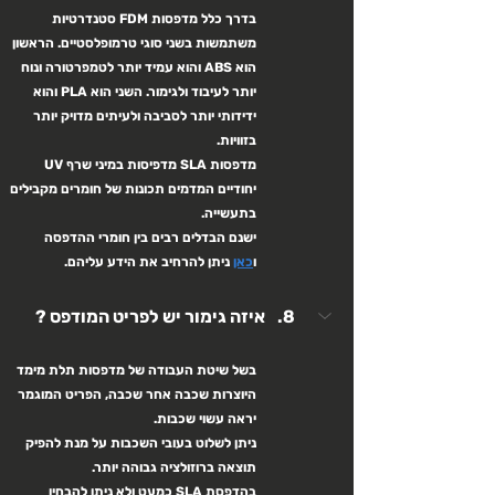
בדרך כלל מדפסות FDM סטנדרטיות 
משתמשות בשני סוגי טרמופלסטיים. הראשון 
הוא ABS והוא עמיד יותר לטמפרטורה ונוח 
יותר לעיבוד ולגימור. השני הוא PLA והוא 
ידידותי יותר לסביבה ולעיתים מדויק יותר 
בזוויות.
מדפסות SLA מדפיסות במיני שרף UV 
יחודיים המדמים תכונות של חומרים מקבילים 
בתעשייה.
ישנם הבדלים רבים בין חומרי ההדפסה 
ו
כאן
 ניתן להרחיב את הידע עליהם.
איזה גימור יש לפריט המודפס ?
בשל שיטת העבודה של מדפסות תלת מימד 
היוצרות שכבה אחר שכבה, הפריט המוגמר 
יראה עשוי שכבות.
ניתן לשלוט בעובי השכבות על מנת להפיק 
תוצאה ברוזולציה גבוהה יותר.
בהדפסת SLA כמעט ולא ניתן להבחין 