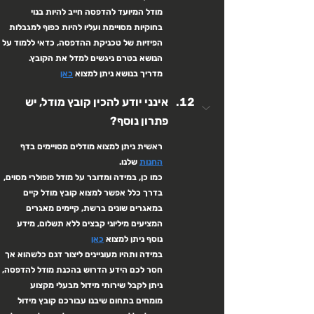
מודל המיועד להדפסה חייב להיות בנוי 
בחוקיות מסויימת ועליו להיות כפוף למגבלות 
הפיזיות של טכניקת ההדפסה, כדאי ללמוד על 
הנושא בטרם ניגשים למדל את הקובץ.
מדריך בנושא ניתן למצוא 
כאן
אינני יודע להכין קובץ מודל, יש 
פתרון נוסף?
ראשית ניתן למצוא מודלים מסויימים בדף 
החנות
 שלנו.
כמו כן, במידה ומדובר על מודל פופולרי מסוים, 
בדרך כלל אפשר למצוא קובץ מודל קיים 
במאגרים שונים ברשת, קיימים מאגרים 
המציעים מיליוני קבצים ללא תשלום, מידע 
נוסף ניתן למצוא 
כאן
במידה ותהיו מעוניינים ליצור דגם כלשהוא אך 
חסר לכם הידע הדרוש בהכנת מודל להדפסה, 
ניתן לקבל שירותי מידול מבעלי מקצוע 
מומחים בתחום שיבנו עבורכם קובץ מידול 