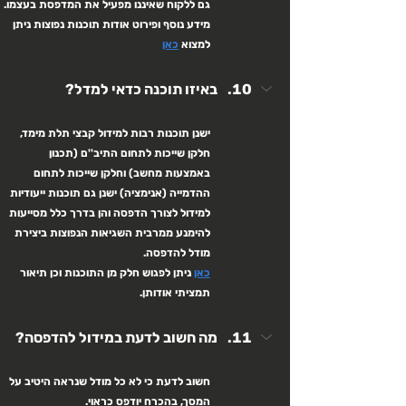
גם ללקוח שאיננו מפעיל את המדפסת בעצמו.
מידע נוסף ופירוט אודות תוכנות נפוצות ניתן 
למצוא 
כאן
באיזו תוכנה כדאי למדל?
ישנן תוכנות רבות למידול קבצי תלת מימד, 
חלקן שייכות לתחום התיב''ם (תכנון 
באמצעות מחשב) וחלקן שייכות לתחום 
ההדמייה (אנימציה) ישנן גם תוכנות ייעודיות 
למידול לצורך הדפסה והן בדרך כלל מסייעות 
להימנע ממרבית השגיאות הנפוצות ביצירת 
מודל להדפסה.
כאן
 ניתן לפגוש חלק מן התוכנות וכן תיאור 
תמציתי אודותן.
מה חשוב לדעת במידול להדפסה?
חשוב לדעת כי לא כל מודל שנראה היטיב על 
המסך, בהכרח יודפס כראוי.