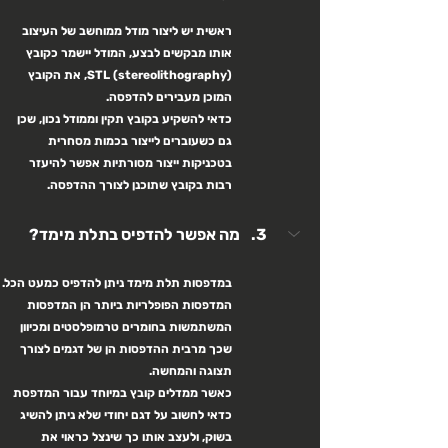
ראשית יש ליצור מודל ממוחשב של העיצוב 
אותו מבקשים לבצע, המודל יישמר כקובץ 
STL (stereolithography), את הקובץ 
המוכן מעבירים להדפסה.
כדאי להשקיע בקובץ תקין וממודל נכון, שכן 
גם כשעוברים לייצור בכמות מסחרית 
בטכניקות ייצור מסורתיות אפשר להיעזר 
רבות בקובץ שתוכנן לצורך ההדפסה.
מה אפשר להדפיס בתלת מימד?
במדפסות תלת מימד ניתן להדפיס כמעט הכל.
המדפסות הפופלריות ביותר הן המדפסות 
המשתמשות בחומרים טרמופלסטים ומכיוון 
שכך מרבית ההדפסות הן של דגמים לצורך 
תצוגה והמחשה.
כאשר ממדלים קובץ במיוחד עבור המדפסת 
כדאי לחשוב על דגם יחודי שלא ניתן להשיג 
בשוק, ולעצב אותו כך שינצל כראוי את 