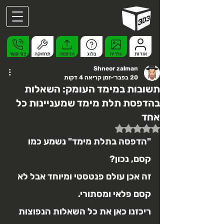
אודות
גלריה
בלוג
הדפסה
תחזוקה
צור קשר
Shneor zalman
20 בפבר׳
זמן קריאה 4 דקות
תשובות במימד העומק: השאלות
בהדפסת תלת מימד שמעניינות כל
אחד
דירוג של NaN מתוך 5 כוכבים
"הדפסה בתלת מימד" נשמע כמו 
קסם, נכון?
זה אכן עולם פנטסטי ומיוחד אבל לא 
קסם פלאי ומסתורי. 
ריכזנו כאן את כל השאלות הנפוצות 