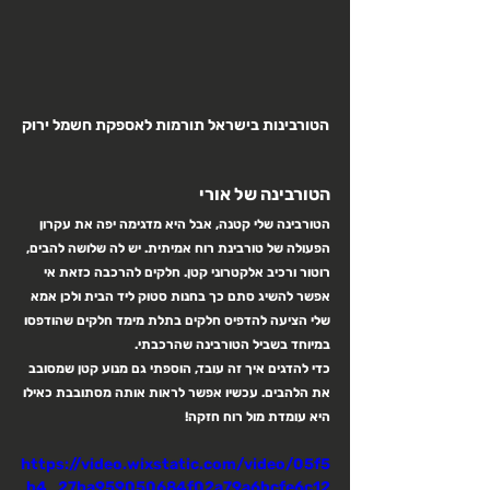
הטורבינות בישראל תורמות לאספקת חשמל ירוק
הטורבינה של אורי
הטורבינה שלי קטנה, אבל היא מדגימה יפה את עקרון 
הפעולה של טורבינת רוח אמיתית. יש לה שלושה להבים, 
רוטור ורכיב אלקטרוני קטן. חלקים להרכבה כזאת אי 
אפשר להשיג סתם כך בחנות סטוק ליד הבית ולכן אמא 
שלי הציעה להדפיס חלקים בתלת מימד חלקים שהודפסו 
במיוחד בשביל הטורבינה שהרכבתי. 
כדי להדגים איך זה עובד, הוספתי גם מנוע קטן שמסובב 
את הלהבים. עכשיו אפשר לראות אותה מסתובבת כאילו 
היא עומדת מול רוח חזקה!
https://video.wixstatic.com/video/05f5
b4_27ba959050684f02a79a6bcfe6c12