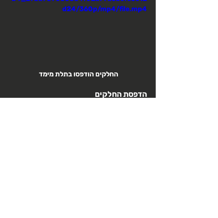
d24/360p/mp4/file.mp4
החלקים הודפסו בתלת מימד 
הדפסת החלקים
ההדפסה היא מהירה ופשוטה, צריך רק לבחור קובץ 
מתאים להדפסה, אפשר לעצב לבד קובץ אבל אפשר גם 
לבחור קבצים מהאינטרנט, במקרה שלי מדובר בקובץ 
קיים אבל הוא כולל שינויים כדי שיתאים לפרוייקט.