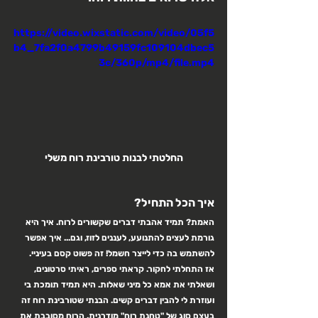
https://video.wixstatic.com/video/05f5
b4_7fa2f0a4799b49159fc109104dbec5
3c/360p/mp4/file.mp4
החלטתי לבנות טורבינת רוח משלי
איך הכל התחיל?
האמת? תמיד אהבתי דברים שקשורים לרוח. איך היא 
גורמת לעצים להתנועע, לעננים לזוז, וגם... איך אפשר 
להשתמש בה כדי לייצר חשמל! זה פשוט קסם בעיניי.
אז התחלתי לחקור. קראתי ספרים, ראיתי סרטונים, 
ושאלתי את אמא כל מיני שאלות. היא תמיד תומכת בי 
ועוזרת לי להבין דברים קשים. הבנתי שטורבינת רוח זה 
בעצם סוג של "טחנת רוח" מודרנית. הרוח מסובבת את 