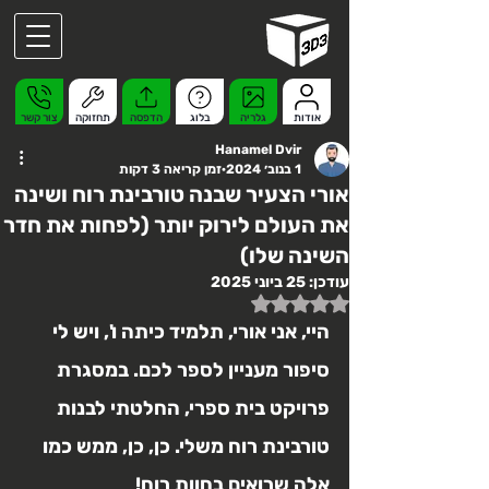
אודות
גלריה
בלוג
הדפסה
תחזוקה
צור קשר
Hanamel Dvir
1 בנוב׳ 2024
זמן קריאה 3 דקות
אורי הצעיר שבנה טורבינת רוח ושינה
את העולם לירוק יותר (לפחות את חדר
השינה שלו)
עודכן:
25 ביוני 2025
דירוג של NaN מתוך 5 כוכבים
היי, אני אורי, תלמיד כיתה ו', ויש לי 
סיפור מעניין לספר לכם. במסגרת 
פרויקט בית ספרי, החלטתי לבנות 
טורבינת רוח משלי. כן, כן, ממש כמו 
אלה שרואים בחוות רוח!