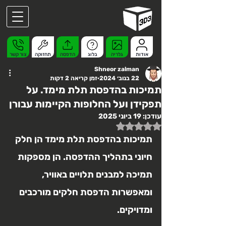
אודות
גלריה
בלוג
הדפסה
תחזוקה
צור קשר
Shneor zalman
22 בנוב׳ 2024
זמן קריאה 2 דקות
תמיכות בהדפסת תלת מימד. על
תפקידן ועל החלופות הקיימות עבורן
עודכן:
19 ביוני 2025
דירוג של NaN מתוך 5 כוכבים
תמיכות בהדפסת תלת מימד הן חלק 
חיוני בתהליך ההדפסה. הן מספקות 
תמיכה למבנים תלויים באוויר, 
ומאפשרות הדפסת חלקים מורכבים 
ומדויקים.