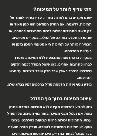
מתי עדיף לוותר על תמיכות?
ישנם מקרים בהם למרות הצורך, עדיין נעדיף לוותר על 
תמיכות. לדוגמה, אם החלק המודפס הוא קטן מאוד או 
דק מאוד, התמיכות יכולות להיות מאתגרות להסרה, או 
שהסרתן תפגע במראה של החלק. במקרים מסוימים, 
הבחירה לוותר על תמיכות היא מטעמי חסכון בזמן או 
בעלויות ההדפסה.
במקרה בו ההדפסה מתבצעת ללא תמיכות, נצטרך 
לבחון פתרונות אחרים, כגון פיצול המודל לכמה חלקים 
שיודפסו בנפרד באופן שכל חלק שוכב ביציבות על מגש 
ההדפסה.
מידע נוסף אודות הדפסת מודל בחלקים זמין בבלוג שלנו.
עיצוב תמיכות בתוך גוף המודל 
ניתן להגיע להדפסה תקינה ללא תמיכות בעזרת פתרון 
נוסף, אם נכלול מבני תמיכה בתוך גוף העיצוב של המודל 
עצמו. התמיכות יכולות להיות קבועות כאלמנט עיצובי 
נוסף, או תמיכות המיועדות להסרה, ועדיין תהיה תועלת 
בכך שנוכל לבחור במדוייק היכן יתווספו תמיכות והיכן 