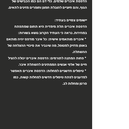
הדפסת איברים שלמים. כלי דם הם כמו הכבישים של 
הגוף, והם חיוניים להובלת חמצן וחומרים מזינים לתאים.
יישומים צפויים בעתיד:
הדפסת איברים תלת מימדית היא תחום שמתפתח 
במהירות. נראה כי העתיד הקרוב נושא בשורות:
 * איברים מותאמים אישית: כל איבר מודפס יהיה מותאם 
באופן מדויק למטופל, מה שיגביר את סיכויי ההצלחה של 
ההשתלה.
 * פחות המתנה לתורמים: הדפסת איברים יכולה להציל 
חיים של אלפי אנשים הממתינים להשתלת איבר.
 * טיפולים חדשניים למחלות: הדפסת איברים תאפשר 
למדענים לפתח טיפולים חדשים למחלות קשות, כמו 
סרטן ומחלות לב.