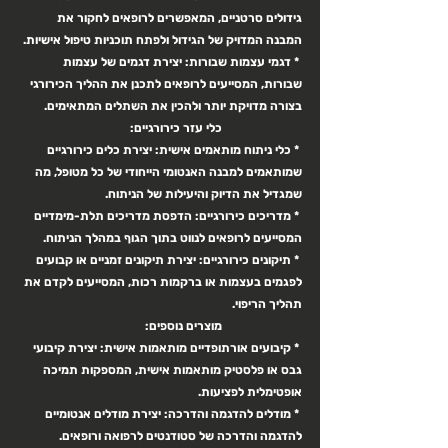
גידולים סרטניים, המאפשרים לרופאים לחקור את 
המבנה המדויק של הגידול ולפתח תוכניות טיפול אישיות.
 * דגמי עצמות שבורות: יצירת דגמים של עצמות 
שבורות, המסייעים לרופאים לתכנן את ההליך הכירורגי 
בצורה מדויקת יותר ולהכין את השתלים המתאימים.
כלי עזר כירורגיים:
 * כלי ניתוח מותאמים אישית: יצירת כלים כירורגיים 
שמותאמים למבנה האנטומי הייחודי של כל מטופל, מה 
שמגדיל את הדיוק והיעילות של הניתוח.
 * מדריכים כירורגיים: הדפסת מדריכים תלת-מימדיים 
המסייעים לרופאים לנווט בתוך הגוף במהלך הניתוח.
 * תיקונים כירורגיים: יצירת תיקונים זמניים או קבועים 
לפגמים בעצמות או ברקמות רכות, המסייעים לקדם את 
תהליך הריפוי.
מוצרים נוספים:
 * קיבועים אורתופדיים מותאמות אישית: יצירת קיבועי 
גבס או פלסטיק מותאמות אישית, המספקות תמיכה 
אופטימלית לפציעות.
 * מודלים להדגמה והדרכה: יצירת מודלים אנטומיים 
להדגמה והדרכה של סטודנטים לרפואה ורופאים.