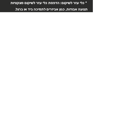
 * כלי עזר לשיקום: הדפסת כלי עזר לשיקום פונקציות 
תנועה אבודות, כגון אביזרים לתמיכה ביד או ברגל.
הדפסת אמצעים היא פופולרית בתחומי הרפואה
לסיכום: