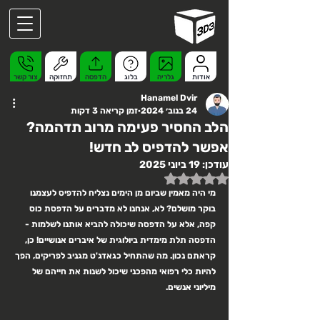
אודות
גלריה
בלוג
הדפסה
תחזוקה
צור קשר
Hanamel Dvir
24 בנוב׳ 2024
זמן קריאה 3 דקות
הלב החסיר פעימה מרוב תדהמה?
אפשר להדפיס לב חדש!
עודכן:
19 ביוני 2025
דירוג של NaN מתוך 5 כוכבים
מי היה מאמין שביום מן הימים נצליח להדפיס לעצמנו 
בוקר מושלם? לא, אנחנו לא מדברים על הדפסת כוס 
קפה, אלא על הדפסה שיכולה להביא אותנו לשלמות - 
הדפסה תלת מימדית ביולוגית של איברים אנושיים! כן, 
קראתם נכון. מה שהתחיל כגאדג'ט מגניב לפריקים, הפך 
להיות כלי רפואי מהפכני שיכול לשנות את חייהם של 
מיליוני אנשים.