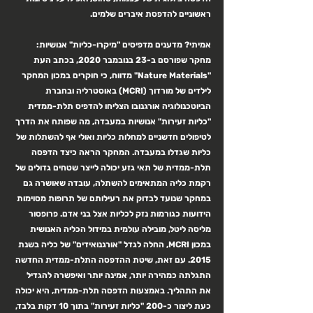
ראשוניים להדפסת איברים שלמים.
אמיתי? 
מדענים מדפיסים "מיקרו-כליות" אנושיות:
מחקר שפורסם ב-23 בנובמבר 2020, בכתב העת 
"Nature Materials" מדווח, כי חוקרים במכון המחקר 
לילדים של מורדוך (MCRI) באוסטרליה ובחברת 
הביוטכנולוגיה אורגנובו הצליחו להדפיס תלת-ממדית 
"כליות זעירות" אנושיות במעבדה, מה שפותח את הדרך 
לטיפולים חדשניים למחלות כליות ואולי אף להשתלות של 
כליות שגדלו במעבדה. המחקר הראה כיצד הדפסה 
תלת-ממדית של תאי גזע יכולה לייצר שטחים גדולים של 
רקמת כליה המתאימים להשתלה, עובדה שאושרה גם 
במחקר שנועד לבדוק את רעילותם של תרופות מסוימות 
הידועות כגורמות נזק לכליות אצל בני אדם. פרופסור 
מליסה ליטל, מובילה עולמית במידול הכליה האנושית 
במכון MCRI, החלה לגדל "אורגנואידים" של כליה בשנת 
2015. עם זאת, שיטת ההדפסה התלת-ממדית החדשה 
התגלתה כמהירה יותר, אמינה יותר ואיפשרה להגדיל 
את התהליך. באמצעות הדפסה תלת-ממדית, היא יכולה 
כעת ליצור כ-200 "כליות זעירות" בתוך 10 דקות בלבד, 