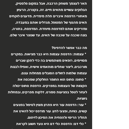
תאר לעצמך משחק הרכבה, אבל במקום פלסטיק, 
הבלוקים עשויים מתאים חיים. זה, בקצרה, הרעיון 
מאחורי הדפסת איברים תלת מימדית. מדענים לוקחים 
תאים מהגוף של המטופל, מגדלים אותם במעבדה, 
ומזריקים אותם למדפסת מיוחדת. המדפסת, בתורה, 
בונה שכבה על שכבה של תאים, עד שנוצר איבר שלם.
מה כבר אפשר להדפיס?
 * עצמות: הדפסת עצמות היא כבר מציאות. במקרים 
מסויימים, רופאים משתמשים בה כדי לתקן שברים 
מורכבים, ליצור שתלים מותאמים אישית, ואפילו לבנות 
עצמות שלמות לחולים הסובלים ממחלות עצם.
 * סחוס: סחוס הוא החומר החלקלק שמכסה את 
הקצוות של העצמות במפרקים. הדפסת סחוס יכולה 
לעזור לטפל בפציעות ספורט, דלקות מפרקים, ובמחלות 
ניווניות.
 * עור: הדפסת עור היא פתרון מצוין לטיפול בפצעים 
קשים, כוויות, ופצעי לחץ. עור מודפס יכול להאיץ את 
תהליך הריפוי ולהפחית את הסיכון לזיהום.
 * כלי דם: הדפסת כלי דם היא צעד חשוב לקראת 