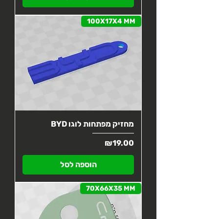
100X17X4 MM
מחזיק מפתחות לוגו BYD
מחיר
₪19.00
הוספה לסל
70X66X35 MM