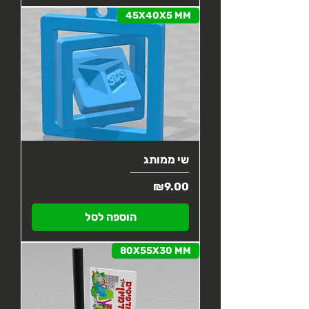
45X40X5 MM
שי ממותג
מחיר
₪9.00
הוספה לסל
80X55X30 MM