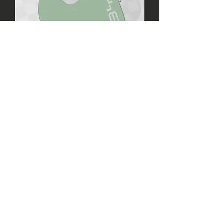
מקטין למחזיק כוסות BYD
מחיר
₪39.00
הוספה לסל
100X35X4 MM