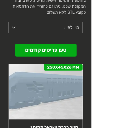
בתוספת התאמה אישית ועריכה, כאן בחנות
המקוונת שלנו. ניתן גם להוריד את הדוגמאות
כקובץ STL ללא תשלום.
טען פריטים קודמים
250X45X26 MM
קטר רכבת ישראל ממותג