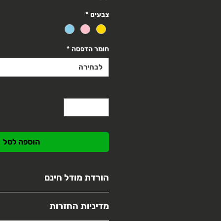
צבעים
*
חומר הדפסה
*
לבחירה
כמות
*
הוספה לסל
הורדת מודל חינם
3d3 תומכת בקהילות שיתוף תלת מימד,
מדיניות החזרות
האתר שלנו זמינים ללא
תשלום
בדף ה