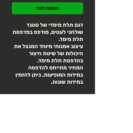
הוספה לסל
דגם תלת מימדי של סטנד
שולחני לעטים, מודפס במדפסת
תלת מימד.
עיצוב אמנותי מיוחד המנצל את
היכולות של שיטת היצור
בהדפסת תלת מימד.
המחיר מתייחס להדפסה
במידות המופיעות, ניתן להזמין
במידות שונות.
הורדת מודל חינם
3d3 תומכת בקהילות שיתוף תלת
מדיניות החזרות
מימד,
מגוון דגמים מתוך האתר שלנו
זמינים ללא
תשלום
בדף הפרופיל
מרגע ההזמנה ועד הכנסה לביצוע- יבוצע