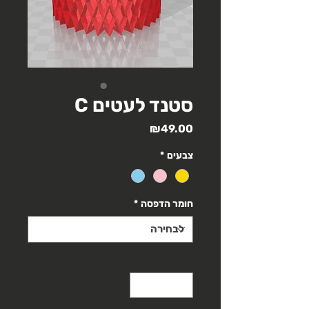
סטנד לעטים C
מחיר
₪49.00
צבעים
*
חומר הדפסה
*
כמות
*