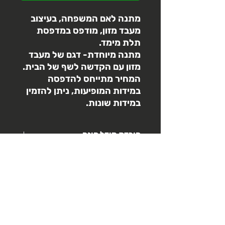
מתנה לאם המשפחה, בעיצוב
מעבד מזון, מודפס במדפסת
תלת מימד.
מתנה מיוחדת- דגם של מעבד
מזון עם הקדשה לשף של הבית.
המחיר מתייחס להדפסה
במידות המופיעות, ניתן להזמין
במידות שונות.
הורדת מודל חינם
3d3 תומכת בקהילות שיתוף תלת
מדיניות החזרות
מימד,
מגוון דגמים מתוך האתר שלנו
זמינים ללא
תשלום
בדף הפרופיל
מרגע ההזמנה ועד הכנסה לביצוע- יבוצע
מדיניות משלוח
החזר מלא
לאחר הכנסה לביצוע- לא ניתן לבצע
איסוף עצמי- יבוצע לאחר קבלת הודעה כי
החזר
בחירת צבעים
ההדפסה בוצעה