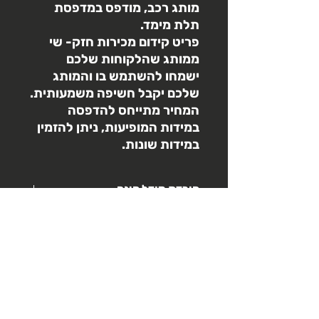
מותג רכב, מודפס במדפסת
תלת מימד.
פריט קידום מכירות חזק- שי
ממותג שהלקוחות שלכם
ישמחו להשתמש בו והמותג
שלכם יקבל חשיפה משמעותית.
המחיר מתייחס להדפסה
במידות המופיעות, ניתן להזמין
במידות שונות.
הורדת מודל חינם
3d3 תומכת בקהילות שיתוף תלת
מדיניות החזרות
מימד,
מגוון דגמים מתוך האתר שלנו
זמינים ללא
תשלום
בדף הפרופיל
מרגע ההזמנה ועד הכנסה לביצוע- יבוצע
מדיניות משלוח
החזר מלא
לאחר הכנסה לביצוע- לא ניתן לבצע
איסוף עצמי- יבוצע לאחר קבלת הודעה כי
החזר
בחירת צבעים
ההדפסה בוצעה