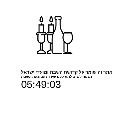
מחזיק מפתחות, מודפס במדפסת תלת
אתר זה שומר על קדושת השבת ומועדי ישראל
מזכרת לאירוע- מחזיק מפתחות לציון ה
נשמח לשוב לתת לכם שירות עם צאת השבת
05:49:02
המחיר מתייחס להדפסה במידות המופיע
שונות.
מגוון דגמים מתוך
פרופיל
צע החזר מלא