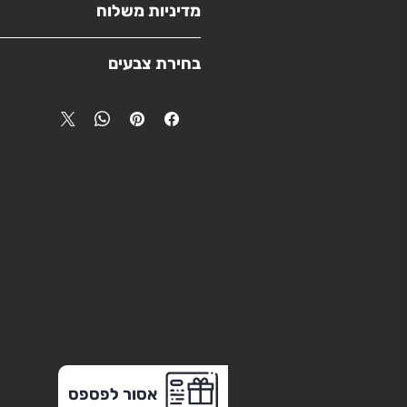
מדיניות משלוח
לאחר הכנסה לביצוע- לא ניתן לבצע ה
איסוף עצמי- יבוצע לאחר קבלת הודעה
בחירת צבעים
משלוח- יבוצע על ידי שירות שליחים ב
צבע ההדפסה כפוף להתאמת החומר ל
ולמלאי הקיים בעת הביצוע
במקרה בו יידרש שינוי, נבקש אישורכם
אסור לפספס