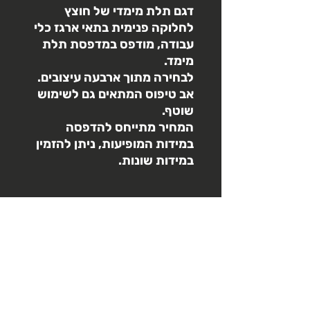
דגם תלת מימדי של חוצץ
לחלוקה פנימית בתאי ארגז כלי
עבודה, מודפס במדפסת תלת
מימד.
לבחירה מתוך ארבעה עיצובים.
אב טיפוס המתאים גם לשימוש
שוטף.
המחיר מתייחס להדפסה
במידות המופיעות, ניתן להזמין
במידות שונות.
הורדת מודל חינם
3d3 תומכת בקהילות שיתוף תלת
מדיניות החזרות
מימד,
מגוון דגמים מתוך האתר שלנו
זמינים ללא
תשלום
בדף הפרופיל
מרגע ההזמנה ועד הכנסה לביצוע- יבוצע
מדיניות משלוח
החזר מלא
לאחר הכנסה לביצוע- לא ניתן לבצע