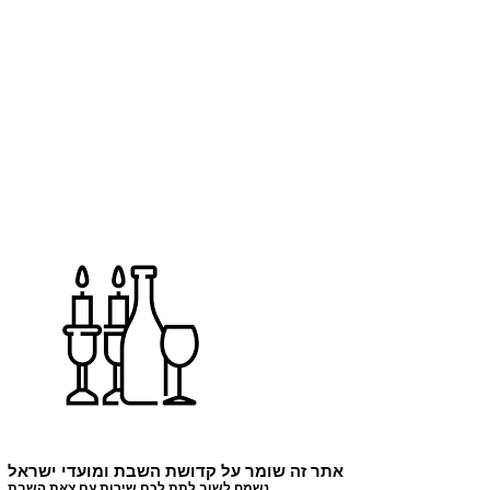
הוספה לסל
500X220X10 MM
קיר צללית דמות
מחיר
₪199.00
הוספה לסל
150X56X5 MM
אתר זה שומר על קדושת השבת ומועדי ישראל
נשמח לשוב לתת לכם שירות עם צאת השבת