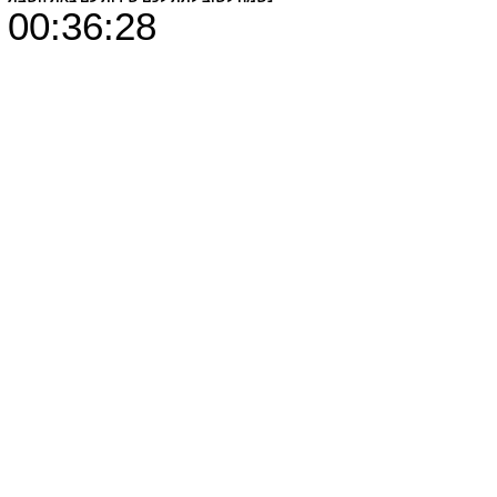
00:36:28
מחזיק מפתחות עם כלביא
מחיר
₪19.00
הוספה לסל
82X30X6 MM