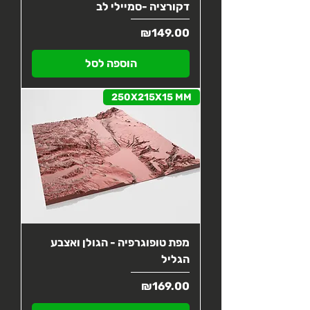
דקורציה -סמיילי לב
מחיר
₪149.00
הוספה לסל
250X215X15 MM
מפת טופוגרפיה - הגולן ואצבע
הגליל
מחיר
₪169.00