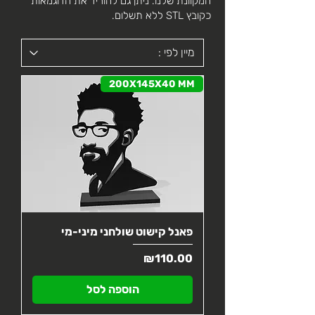
המקוונת שלנו. ניתן גם להוריד את הדוגמאות
כקובץ STL ללא תשלום.
200X145X40 MM
פאנל קישוט שולחני מיני-מי
מחיר
₪110.00
הוספה לסל